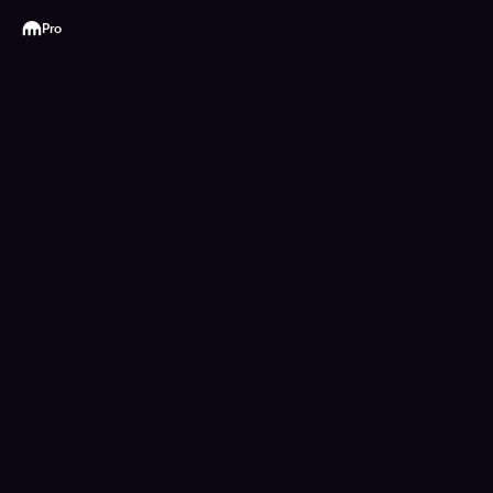
Kraken
Pro