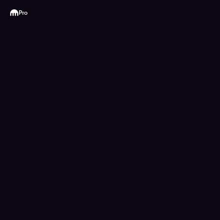
Kraken
Pro