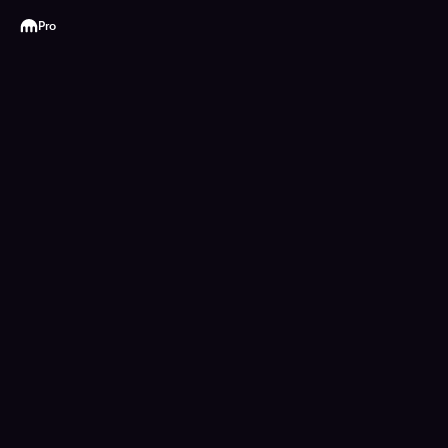
Kraken
Pro