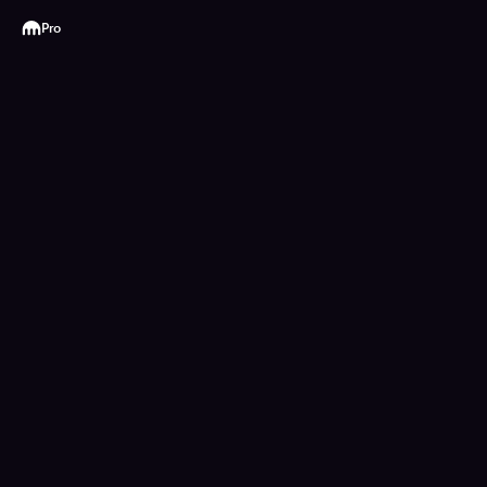
Kraken
Pro