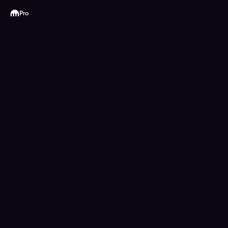
Kraken
Pro