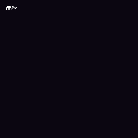
Kraken
Pro