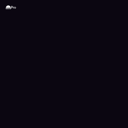
Kraken
Pro