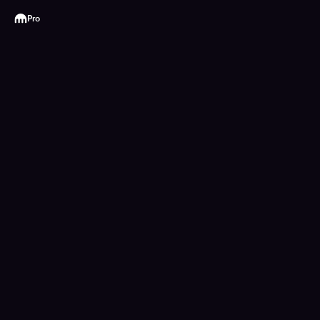
Kraken
Pro