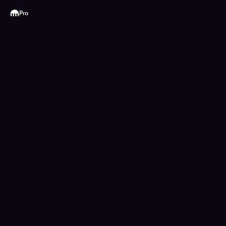
Kraken
Pro