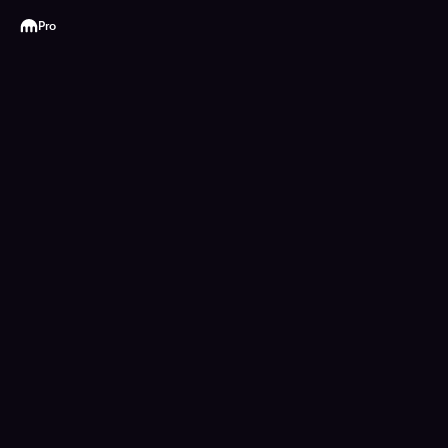
Kraken
Pro