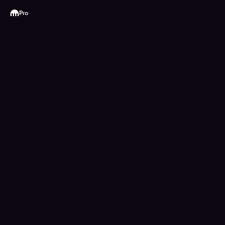
Kraken
Pro