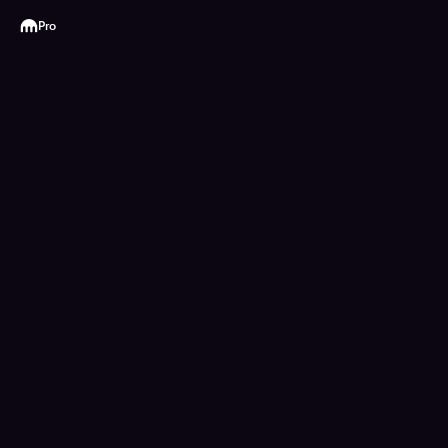
Kraken
Pro