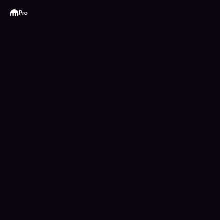
Kraken
Pro