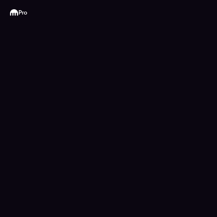
Kraken
Pro