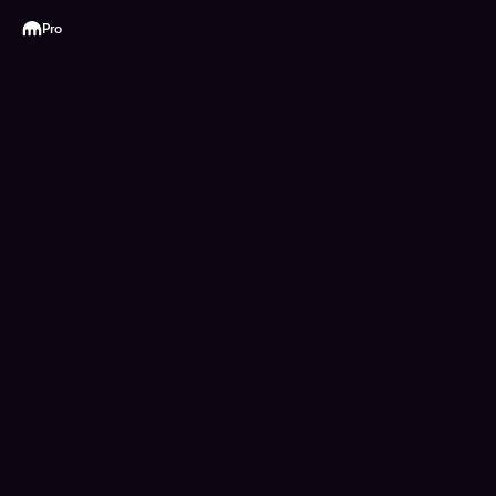
Kraken
Pro