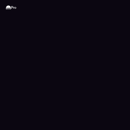
Kraken
Pro