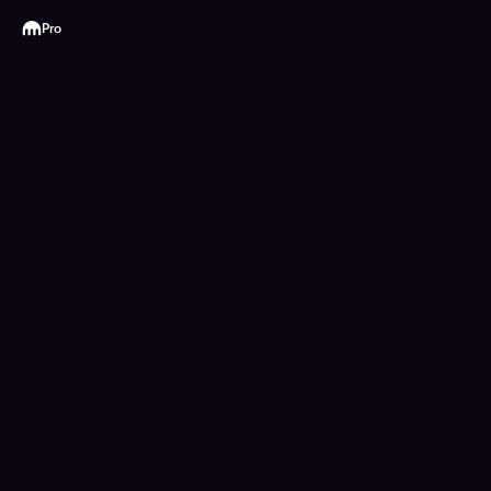
Kraken
Pro