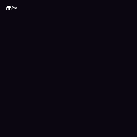
Kraken
Pro