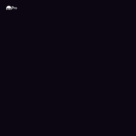
Kraken
Pro