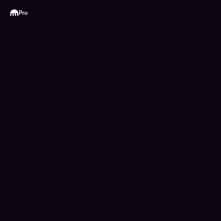
Kraken
Pro