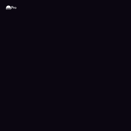
Kraken
Pro