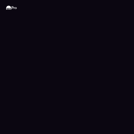
Kraken
Pro