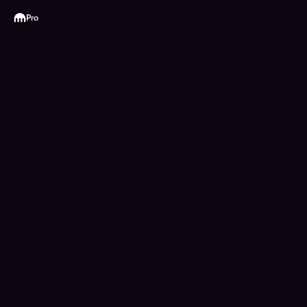
Kraken
Pro