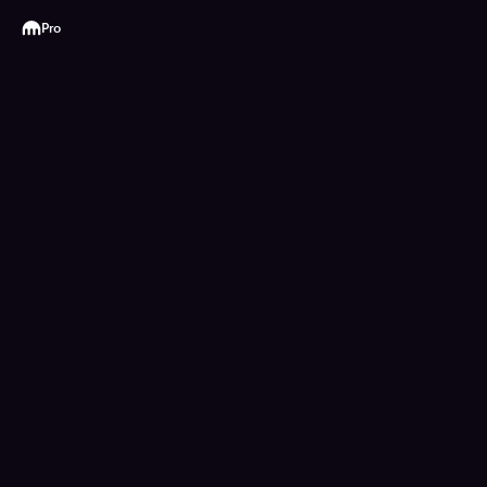
Kraken
Pro