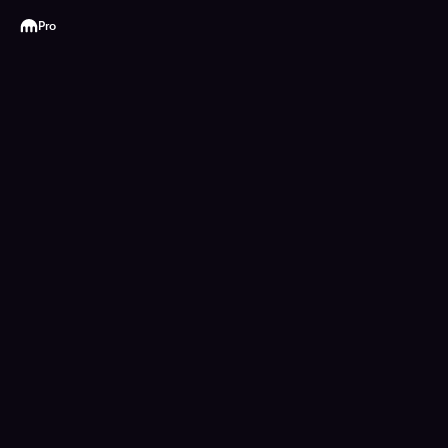
Kraken
Pro