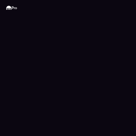
Kraken
Pro