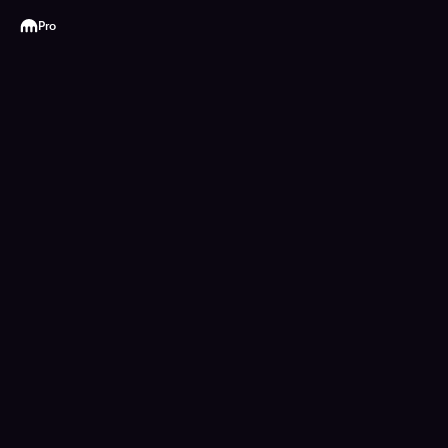
Kraken
Pro