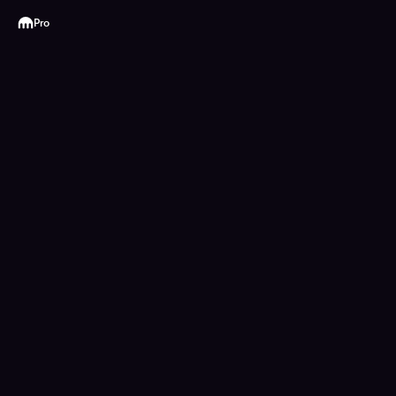
Kraken
Pro