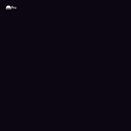
Kraken
Pro