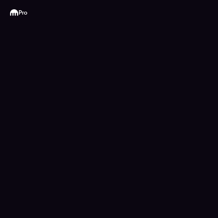
Kraken
Pro