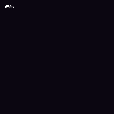
Kraken
Pro