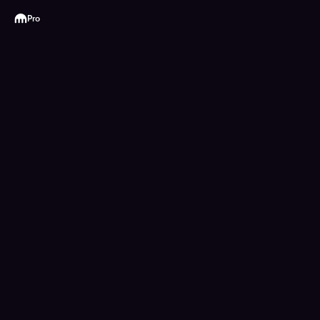
Kraken
Pro