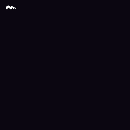
Kraken
Pro