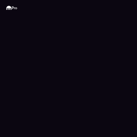
Kraken
Pro