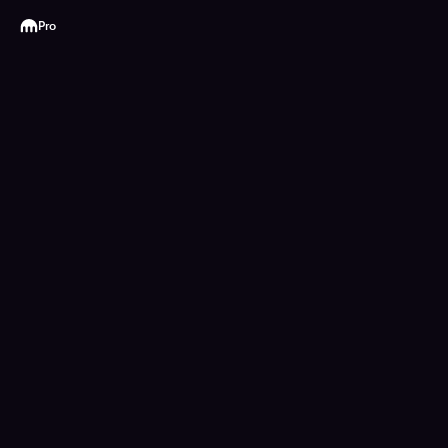
Kraken
Pro