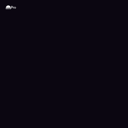
Kraken
Pro