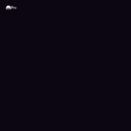
Kraken
Pro