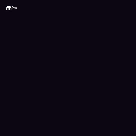
Kraken
Pro