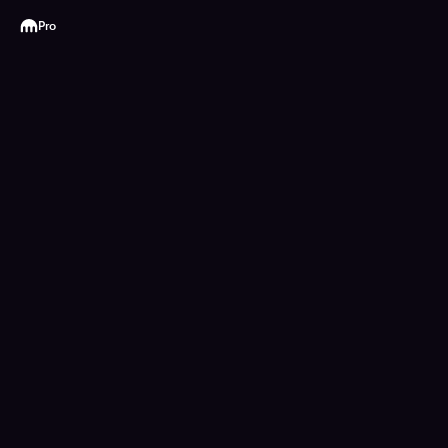
Kraken
Pro