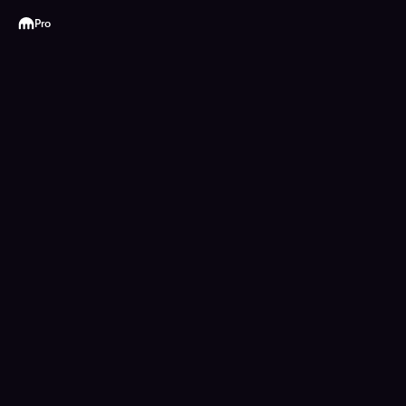
Kraken
Pro