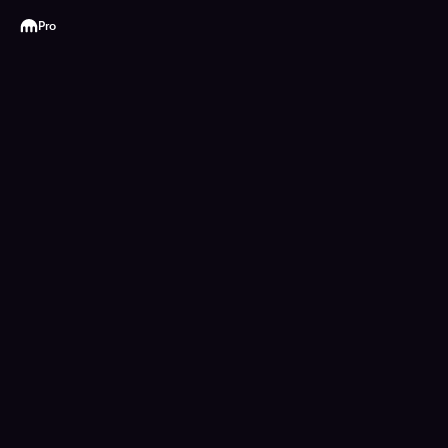
Kraken
Pro