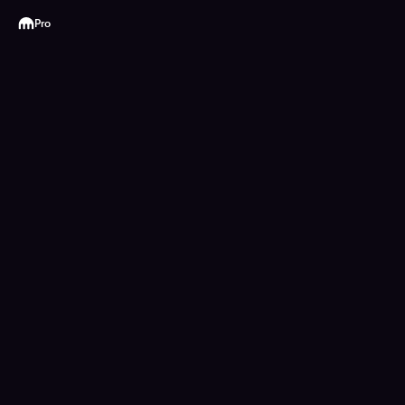
Kraken
Pro