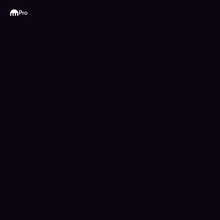
Kraken
Pro