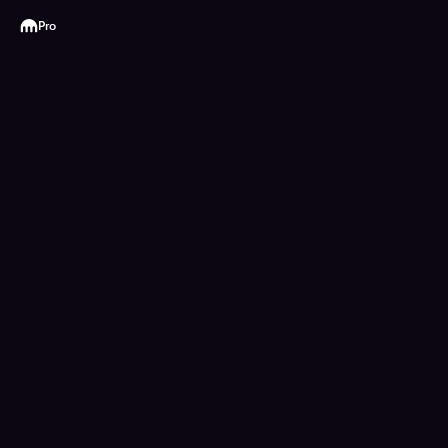
Kraken
Pro