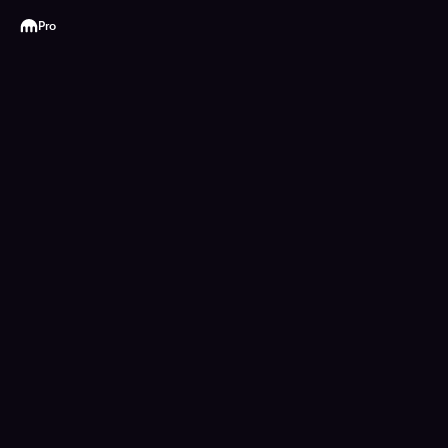
Kraken
Pro