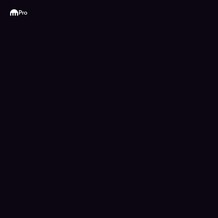
Kraken
Pro