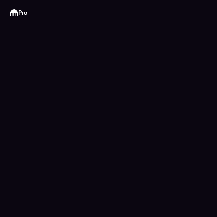
Kraken
Pro