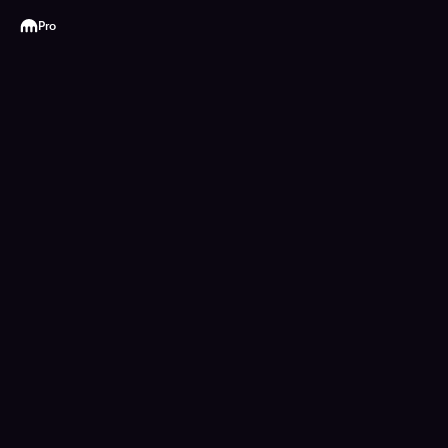
Kraken
Pro