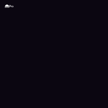
Kraken
Pro