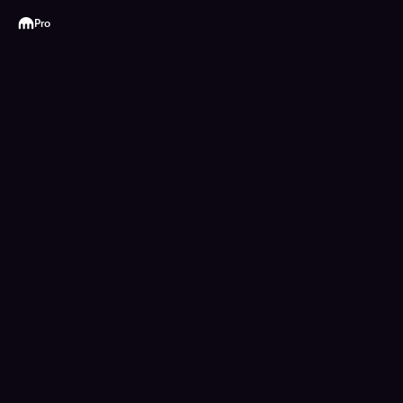
Kraken
Pro